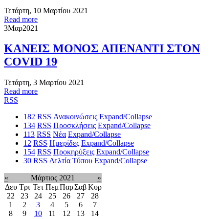
Τετάρτη, 10 Μαρτίου 2021
Read more
3
Μαρ
2021
ΚΑΝΕΙΣ ΜΟΝΟΣ ΑΠΕΝΑΝΤΙ ΣΤΟΝ
COVID 19
Τετάρτη, 3 Μαρτίου 2021
Read more
RSS
182
RSS
Ανακοινώσεις
Expand/Collapse
134
RSS
Προσκλήσεις
Expand/Collapse
113
RSS
Νέα
Expand/Collapse
12
RSS
Ημερίδες
Expand/Collapse
154
RSS
Προκηρύξεις
Expand/Collapse
30
RSS
Δελτία Τύπου
Expand/Collapse
«
Μάρτιος 2021
»
Δευ
Τρι
Τετ
Πεμ
Παρ
Σαβ
Κυρ
22
23
24
25
26
27
28
1
2
3
4
5
6
7
8
9
10
11
12
13
14