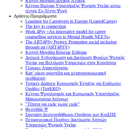
Κινητή Μονάδα Δυτικής Αττικής
Κέντρο Ημέρας Υποστήριξης Ψυχικής Υγείας μέσω
τέχνης Εν-Τέχνη Ψυχή
Δράσεις-Προγράμματα
Learning for Caregivers in Europe (Learn4Carers)
Τhe key to connection
Work 4Psy «An innovative model for career
counselling services to Mental Health NEETs»
The ART4PSy Project: Promoting social inclusion
through art (ART4PSY)
Κινητή Μονάδα Βόρειας Εύβοιας
Δεσμοί: Ενδυνάμωση και Δικτύωση Φορέων Ψυχικής
Υγείας για Βελτίωση Υπηρεσιών στην Κοινότητα
Γέφυρες Απασχόλησης
Κατ’ οίκον φροντίδα και μετανοσοκομειακή
περίθαλψη
Τοπικές Δράσεις Κοινωνικής Ένταξης για Ευάλωτες
Ομάδες (ΤοπΕΚΟ)
Κέντρο Ψυχολογικής και Κοινωνικής Υποστήριξης
Μακροχρόνια Ανέργων
"Τίποτα για εμάς χωρίς εμάς"
Φεστιβάλ Ψ
Σύσταση Δευτεροβάθμιου Οργάνου των ΚοιΣΠΕ
Περιφερειακοί Πυρήνες Δικτύωσης Ληπτών
Υπηρεσιών Ψυχικής Υγείας