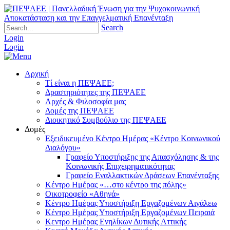
Search
Login
Login
Αρχική
Τί είναι η ΠΕΨΑΕΕ;
Δραστηριότητες της ΠΕΨΑΕΕ
Αρχές & Φιλοσοφία μας
Δομές της ΠΕΨΑΕΕ
Διοικητικό Συμβούλιο της ΠΕΨΑΕΕ
Δομές
Εξειδικευμένο Κέντρο Ημέρας «Κέντρο Κοινωνικού
Διαλόγου»
Γραφείο Υποστήριξης της Απασχόλησης & της
Κοινωνικής Επιχειρηματικότητας
Γραφείο Εναλλακτικών Δράσεων Επανένταξης
Κέντρο Ημέρας «…στο κέντρο της πόλης»
Οικοτροφείο «Αθηνά»
Κέντρο Ημέρας Υποστήριξη Eργαζομένων Αιγάλεω
Κέντρο Ημέρας Υποστήριξη Eργαζομένων Πειραιά
Κεντρο Ημέρας Ενηλίκων Δυτικής Αττικής