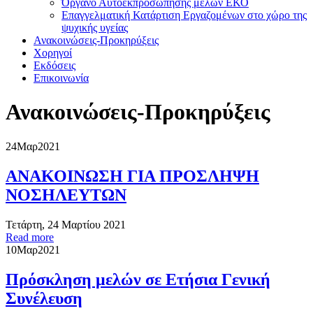
Όργανο Αυτοεκπροσώπησης μελών ΕΚΟ
Επαγγελματική Κατάρτιση Εργαζομένων στο χώρο της
ψυχικής υγείας
Ανακοινώσεις-Προκηρύξεις
Χορηγοί
Εκδόσεις
Επικοινωνία
Ανακοινώσεις-Προκηρύξεις
24
Μαρ
2021
ΑΝΑΚΟΙΝΩΣΗ ΓΙΑ ΠΡΟΣΛΗΨΗ
ΝΟΣΗΛΕΥΤΩΝ
Τετάρτη, 24 Μαρτίου 2021
Read more
10
Μαρ
2021
Πρόσκληση μελών σε Ετήσια Γενική
Συνέλευση