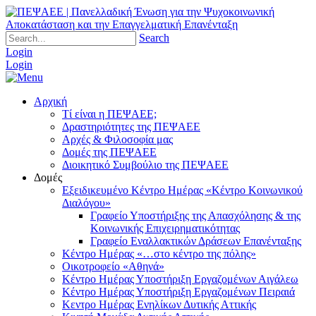
Search
Login
Login
Αρχική
Τί είναι η ΠΕΨΑΕΕ;
Δραστηριότητες της ΠΕΨΑΕΕ
Αρχές & Φιλοσοφία μας
Δομές της ΠΕΨΑΕΕ
Διοικητικό Συμβούλιο της ΠΕΨΑΕΕ
Δομές
Εξειδικευμένο Κέντρο Ημέρας «Κέντρο Κοινωνικού
Διαλόγου»
Γραφείο Υποστήριξης της Απασχόλησης & της
Κοινωνικής Επιχειρηματικότητας
Γραφείο Εναλλακτικών Δράσεων Επανένταξης
Κέντρο Ημέρας «…στο κέντρο της πόλης»
Οικοτροφείο «Αθηνά»
Κέντρο Ημέρας Υποστήριξη Eργαζομένων Αιγάλεω
Κέντρο Ημέρας Υποστήριξη Eργαζομένων Πειραιά
Κεντρο Ημέρας Ενηλίκων Δυτικής Αττικής