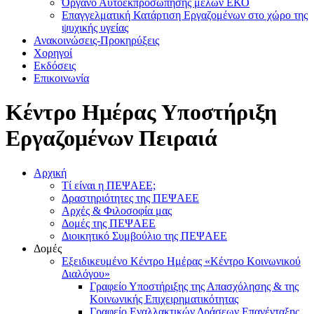
Όργανο Αυτοεκπροσώπησης μελών ΕΚΟ
Επαγγελματική Κατάρτιση Εργαζομένων στο χώρο της
ψυχικής υγείας
Ανακοινώσεις-Προκηρύξεις
Χορηγοί
Εκδόσεις
Επικοινωνία
Κέντρο Ημέρας Υποστήριξη
Eργαζομένων Πειραιά
Αρχική
Τί είναι η ΠΕΨΑΕΕ;
Δραστηριότητες της ΠΕΨΑΕΕ
Αρχές & Φιλοσοφία μας
Δομές της ΠΕΨΑΕΕ
Διοικητικό Συμβούλιο της ΠΕΨΑΕΕ
Δομές
Εξειδικευμένο Κέντρο Ημέρας «Κέντρο Κοινωνικού
Διαλόγου»
Γραφείο Υποστήριξης της Απασχόλησης & της
Κοινωνικής Επιχειρηματικότητας
Γραφείο Εναλλακτικών Δράσεων Επανένταξης