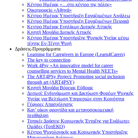
Κέντρο Ημέρας «…στο κέντρο της πόλης»
Οικοτροφείο «Αθηνά»
Κέντρο Ημέρας Υποστήριξη Eργαζομένων Αιγάλεω
Κέντρο Ημέρας Υποστήριξη Eργαζομένων Πειραιά
Κεντρο Ημέρας Ενηλίκων Δυτικής Αττικής
Κινητή Μονάδα Δυτικής Αττικής
Κέντρο Ημέρας Υποστήριξης Ψυχικής Υγείας μέσω
τέχνης Εν-Τέχνη Ψυχή
Δράσεις-Προγράμματα
Learning for Caregivers in Europe (Learn4Carers)
Τhe key to connection
Work 4Psy «An innovative model for career
counselling services to Mental Health NEETs»
The ART4PSy Project: Promoting social inclusion
through art (ART4PSY)
Κινητή Μονάδα Βόρειας Εύβοιας
Δεσμοί: Ενδυνάμωση και Δικτύωση Φορέων Ψυχικής
Υγείας για Βελτίωση Υπηρεσιών στην Κοινότητα
Γέφυρες Απασχόλησης
Κατ’ οίκον φροντίδα και μετανοσοκομειακή
περίθαλψη
Τοπικές Δράσεις Κοινωνικής Ένταξης για Ευάλωτες
Ομάδες (ΤοπΕΚΟ)
Κέντρο Ψυχολογικής και Κοινωνικής Υποστήριξης
Μακροχρόνια Ανέργων