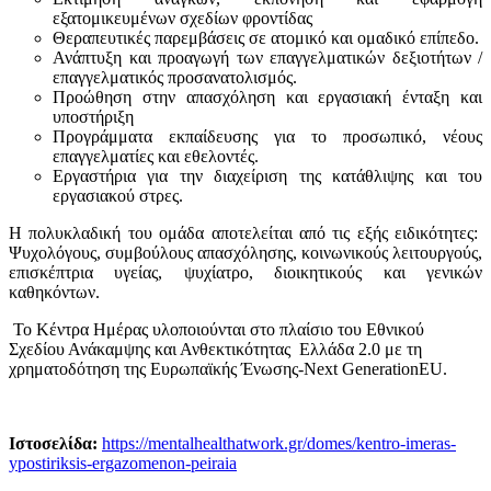
εξατομικευμένων σχεδίων φροντίδας
Θεραπευτικές παρεμβάσεις σε ατομικό και ομαδικό επίπεδο.
Ανάπτυξη και προαγωγή των επαγγελματικών δεξιοτήτων /
επαγγελματικός προσανατολισμός.
Προώθηση στην απασχόληση και εργασιακή ένταξη και
υποστήριξη
Προγράμματα εκπαίδευσης για το προσωπικό, νέους
επαγγελματίες και εθελοντές.
Εργαστήρια για την διαχείριση της κατάθλιψης και του
εργασιακού στρες.
Η πολυκλαδική του ομάδα αποτελείται από τις εξής ειδικότητες:
Ψυχολόγους, συμβούλους απασχόλησης, κοινωνικούς λειτουργούς,
επισκέπτρια υγείας, ψυχίατρο, διοικητικούς και γενικών
καθηκόντων.
Το Κέντρα Ημέρας υλοποιούνται στο πλαίσιο του Εθνικού
Σχεδίου Ανάκαμψης και Ανθεκτικότητας Ελλάδα 2.0 με τη
χρηματοδότηση της Ευρωπαϊκής Ένωσης-Next GenerationEU.
Ιστοσελίδα:
https://mentalhealthatwork.gr/domes/kentro-imeras-
ypostiriksis-ergazomenon-peiraia