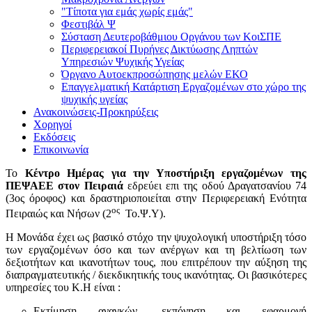
"Τίποτα για εμάς χωρίς εμάς"
Φεστιβάλ Ψ
Σύσταση Δευτεροβάθμιου Οργάνου των ΚοιΣΠΕ
Περιφερειακοί Πυρήνες Δικτύωσης Ληπτών
Υπηρεσιών Ψυχικής Υγείας
Όργανο Αυτοεκπροσώπησης μελών ΕΚΟ
Επαγγελματική Κατάρτιση Εργαζομένων στο χώρο της
ψυχικής υγείας
Ανακοινώσεις-Προκηρύξεις
Χορηγοί
Εκδόσεις
Επικοινωνία
Το
Κέντρο Ημέρας για την Υποστήριξη εργαζομένων της
ΠΕΨΑΕΕ στον Πειραιά
εδρεύει επι της οδού Δραγατσανίου 74
(3ος όροφος) και δραστηριοποιείται στην Περιφερειακή Ενότητα
ος
Πειραιώς και Νήσων (2
Το.Ψ.Υ).
Η Μονάδα έχει ως βασικό στόχο την ψυχολογική υποστήριξη τόσο
των εργαζομένων όσο και των ανέργων και τη βελτίωση των
δεξιοτήτων και ικανοτήτων τους, που επιτρέπουν την αύξηση της
διαπραγματευτικής / διεκδικητικής τους ικανότητας. Οι βασικότερες
υπηρεσίες του Κ.Η είναι :
Εκτίμηση αναγκών, εκπόνηση και εφαρμογή