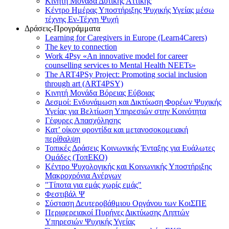
Κινητή Μονάδα Δυτικής Αττικής
Κέντρο Ημέρας Υποστήριξης Ψυχικής Υγείας μέσω
τέχνης Εν-Τέχνη Ψυχή
Δράσεις-Προγράμματα
Learning for Caregivers in Europe (Learn4Carers)
Τhe key to connection
Work 4Psy «An innovative model for career
counselling services to Mental Health NEETs»
The ART4PSy Project: Promoting social inclusion
through art (ART4PSY)
Κινητή Μονάδα Βόρειας Εύβοιας
Δεσμοί: Ενδυνάμωση και Δικτύωση Φορέων Ψυχικής
Υγείας για Βελτίωση Υπηρεσιών στην Κοινότητα
Γέφυρες Απασχόλησης
Κατ’ οίκον φροντίδα και μετανοσοκομειακή
περίθαλψη
Τοπικές Δράσεις Κοινωνικής Ένταξης για Ευάλωτες
Ομάδες (ΤοπΕΚΟ)
Κέντρο Ψυχολογικής και Κοινωνικής Υποστήριξης
Μακροχρόνια Ανέργων
"Τίποτα για εμάς χωρίς εμάς"
Φεστιβάλ Ψ
Σύσταση Δευτεροβάθμιου Οργάνου των ΚοιΣΠΕ
Περιφερειακοί Πυρήνες Δικτύωσης Ληπτών
Υπηρεσιών Ψυχικής Υγείας