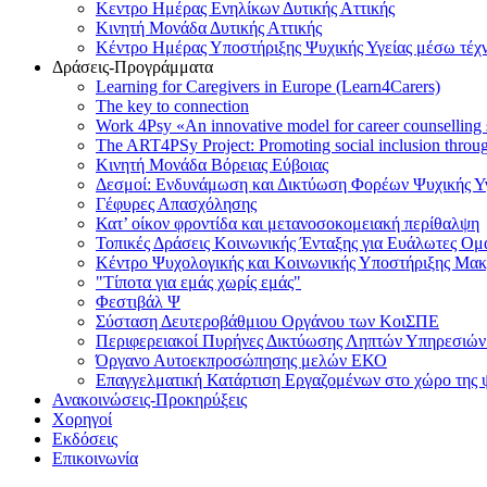
Κεντρο Ημέρας Ενηλίκων Δυτικής Αττικής
Κινητή Μονάδα Δυτικής Αττικής
Κέντρο Ημέρας Υποστήριξης Ψυχικής Υγείας μέσω τέχ
Δράσεις-Προγράμματα
Learning for Caregivers in Europe (Learn4Carers)
Τhe key to connection
Work 4Psy «An innovative model for career counselling
The ART4PSy Project: Promoting social inclusion thro
Κινητή Μονάδα Βόρειας Εύβοιας
Δεσμοί: Ενδυνάμωση και Δικτύωση Φορέων Ψυχικής Υγ
Γέφυρες Απασχόλησης
Κατ’ οίκον φροντίδα και μετανοσοκομειακή περίθαλψη
Τοπικές Δράσεις Κοινωνικής Ένταξης για Ευάλωτες Ο
Κέντρο Ψυχολογικής και Κοινωνικής Υποστήριξης Μα
"Τίποτα για εμάς χωρίς εμάς"
Φεστιβάλ Ψ
Σύσταση Δευτεροβάθμιου Οργάνου των ΚοιΣΠΕ
Περιφερειακοί Πυρήνες Δικτύωσης Ληπτών Υπηρεσιών 
Όργανο Αυτοεκπροσώπησης μελών ΕΚΟ
Επαγγελματική Κατάρτιση Εργαζομένων στο χώρο της ψ
Ανακοινώσεις-Προκηρύξεις
Χορηγοί
Εκδόσεις
Επικοινωνία