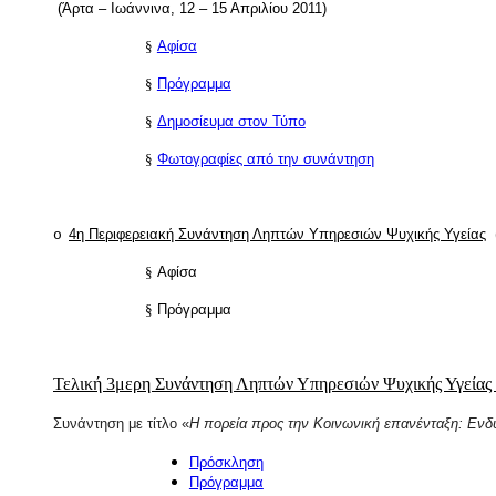
(Άρτα – Ιωάννινα, 12 – 15 Απριλίου 2011)
§
Αφίσα
§
Πρόγραμμα
§
Δημοσίευμα στον Τύπο
§
Φωτογραφίες από την συνάντηση
4η Περιφερειακή Συνάντηση Ληπτών Υπηρεσιών Ψυχικής Υγείας
(
o
§
Αφίσα
§
Πρόγραμμα
Τελική 3μερη
Συνάντηση Ληπτών Υπηρεσιών Ψυχικής Υγείας
Συνάντηση με τίτλο «
Η πορεία προς την Κοινωνική επανένταξη: Ε
Πρόσκληση
Πρόγραμμα