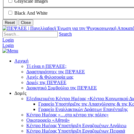
Grayscale Images
Black And White
Reset
Close
Search
Login
Login
Αρχική
Τί είναι η ΠΕΨΑΕΕ;
Δραστηριότητες της ΠΕΨΑΕΕ
Αρχές & Φιλοσοφία μας
Δομές της ΠΕΨΑΕΕ
Διοικητικό Συμβούλιο της ΠΕΨΑΕΕ
Δομές
Εξειδικευμένο Κέντρο Ημέρας «Κέντρο Κοινωνικού Δ
Γραφείο Υποστήριξης της Απασχόλησης & της Κο
Γραφείο Εναλλακτικών Δράσεων Επανένταξης
Κέντρο Ημέρας «…στο κέντρο της πόλης»
Οικοτροφείο «Αθηνά»
Κέντρο Ημέρας Υποστήριξη Eργαζομένων Αιγάλεω
Κέντρο Ημέρας Υποστήριξη Eργαζομένων Πειραιά