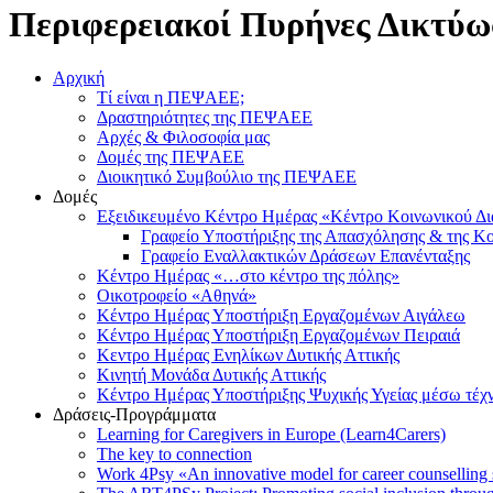
Περιφερειακοί Πυρήνες Δικτύω
Αρχική
Τί είναι η ΠΕΨΑΕΕ;
Δραστηριότητες της ΠΕΨΑΕΕ
Αρχές & Φιλοσοφία μας
Δομές της ΠΕΨΑΕΕ
Διοικητικό Συμβούλιο της ΠΕΨΑΕΕ
Δομές
Εξειδικευμένο Κέντρο Ημέρας «Κέντρο Κοινωνικού Δ
Γραφείο Υποστήριξης της Απασχόλησης & της Κο
Γραφείο Εναλλακτικών Δράσεων Επανένταξης
Κέντρο Ημέρας «…στο κέντρο της πόλης»
Οικοτροφείο «Αθηνά»
Κέντρο Ημέρας Υποστήριξη Eργαζομένων Αιγάλεω
Κέντρο Ημέρας Υποστήριξη Eργαζομένων Πειραιά
Κεντρο Ημέρας Ενηλίκων Δυτικής Αττικής
Κινητή Μονάδα Δυτικής Αττικής
Κέντρο Ημέρας Υποστήριξης Ψυχικής Υγείας μέσω τέχ
Δράσεις-Προγράμματα
Learning for Caregivers in Europe (Learn4Carers)
Τhe key to connection
Work 4Psy «An innovative model for career counselling