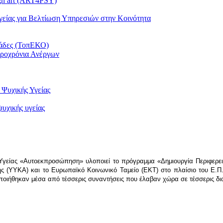
ugh art (ART4PSY)
είας για Βελτίωση Υπηρεσιών στην Κοινότητα
μάδες (ΤοπΕΚΟ)
κροχρόνια Ανέργων
Ψυχικής Υγείας
υχικής υγείας
γείας «Αυτοεκπροσώπηση» υλοποιεί το πρόγραμμα «Δημιουργία Περιφερει
ης (ΥΥΚΑ) και το Ευρωπαϊκό Κοινωνικό Ταμείο (ΕΚΤ) στο πλαίσιο του Ε.
ιήθηκαν μέσα από τέσσερις συναντήσεις που έλαβαν χώρα σε τέσσερις διαφο