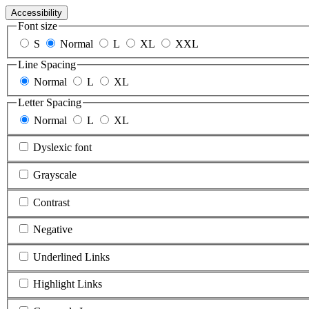
Accessibility
Font size
S
Normal
L
XL
XXL
Line Spacing
Normal
L
XL
Letter Spacing
Normal
L
XL
Dyslexic font
Grayscale
Contrast
Negative
Underlined Links
Highlight Links