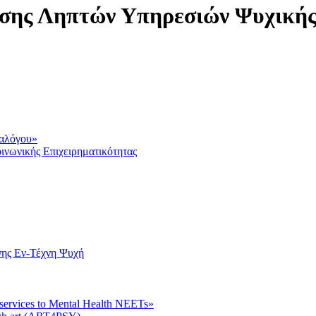
σης Ληπτών Υπηρεσιών Ψυχικής
ιαλόγου»
ινωνικής Επιχειρηματικότητας
νης Εν-Τέχνη Ψυχή
 services to Mental Health NEETs»