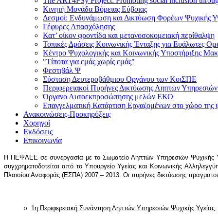
The ART4PSy Project: Promoting social inclusion thro
Κινητή Μονάδα Βόρειας Εύβοιας
Δεσμοί: Ενδυνάμωση και Δικτύωση Φορέων Ψυχικής Υγ
Γέφυρες Απασχόλησης
Κατ’ οίκον φροντίδα και μετανοσοκομειακή περίθαλψη
Τοπικές Δράσεις Κοινωνικής Ένταξης για Ευάλωτες Ο
Κέντρο Ψυχολογικής και Κοινωνικής Υποστήριξης Μα
"Τίποτα για εμάς χωρίς εμάς"
Φεστιβάλ Ψ
Σύσταση Δευτεροβάθμιου Οργάνου των ΚοιΣΠΕ
Περιφερειακοί Πυρήνες Δικτύωσης Ληπτών Υπηρεσιών 
Όργανο Αυτοεκπροσώπησης μελών ΕΚΟ
Επαγγελματική Κατάρτιση Εργαζομένων στο χώρο της ψ
Ανακοινώσεις-Προκηρύξεις
Χορηγοί
Εκδόσεις
Επικοινωνία
Η ΠΕΨΑΕΕ σε συνεργασία με το Σωματείο Ληπτών Υπηρεσιών Ψυχικής Υ
συγχρηματοδοτείται από το Υπουργείο Υγείας και Κοινωνικής Αλληλεγγύ
Πλαισίου Αναφοράς (ΕΣΠΑ) 2007 – 2013. Οι πυρήνες δικτύωσης πραγματοπο
1η Περιφερειακή Συνάντηση Ληπτών Υπηρεσιών Ψυχικής Υγείας.
o