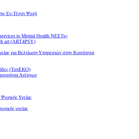
νης Εν-Τέχνη Ψυχή
 services to Mental Health NEETs»
ugh art (ART4PSY)
είας για Βελτίωση Υπηρεσιών στην Κοινότητα
μάδες (ΤοπΕΚΟ)
κροχρόνια Ανέργων
Ψυχικής Υγείας
υχικής υγείας