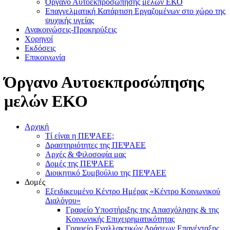
Όργανο Αυτοεκπροσώπησης μελών ΕΚΟ
Επαγγελματική Κατάρτιση Εργαζομένων στο χώρο της
ψυχικής υγείας
Ανακοινώσεις-Προκηρύξεις
Χορηγοί
Εκδόσεις
Επικοινωνία
Όργανο Αυτοεκπροσώπησης
μελών ΕΚΟ
Αρχική
Τί είναι η ΠΕΨΑΕΕ;
Δραστηριότητες της ΠΕΨΑΕΕ
Αρχές & Φιλοσοφία μας
Δομές της ΠΕΨΑΕΕ
Διοικητικό Συμβούλιο της ΠΕΨΑΕΕ
Δομές
Εξειδικευμένο Κέντρο Ημέρας «Κέντρο Κοινωνικού
Διαλόγου»
Γραφείο Υποστήριξης της Απασχόλησης & της
Κοινωνικής Επιχειρηματικότητας
Γραφείο Εναλλακτικών Δράσεων Επανένταξης