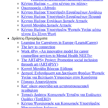
Κέντρο Ημέρας «…στο κέντρο της πόλης»
Οικοτροφείο «Αθηνά»
Κέντρο Ημέρας Υποστήριξη Eργαζομένων Αιγάλεω
Κέντρο Ημέρας Υποστήριξη Eργαζομένων Πειραιά
Κεντρο Ημέρας Ενηλίκων Δυτικής Αττικής
Κινητή Μονάδα Δυτικής Αττικής
Κέντρο Ημέρας Υποστήριξης Ψυχικής Υγείας μέσω
τέχνης Εν-Τέχνη Ψυχή
Δράσεις-Προγράμματα
Learning for Caregivers in Europe (Learn4Carers)
Τhe key to connection
Work 4Psy «An innovative model for career
counselling services to Mental Health NEETs»
The ART4PSy Project: Promoting social inclusion
through art (ART4PSY)
Κινητή Μονάδα Βόρειας Εύβοιας
Δεσμοί: Ενδυνάμωση και Δικτύωση Φορέων Ψυχικής
Υγείας για Βελτίωση Υπηρεσιών στην Κοινότητα
Γέφυρες Απασχόλησης
Κατ’ οίκον φροντίδα και μετανοσοκομειακή
περίθαλψη
Τοπικές Δράσεις Κοινωνικής Ένταξης για Ευάλωτες
Ομάδες (ΤοπΕΚΟ)
Κέντρο Ψυχολογικής και Κοινωνικής Υποστήριξης
Μακροχρόνια Ανέργων