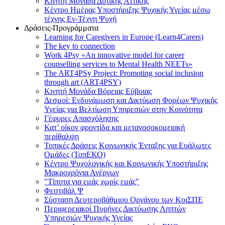
Κινητή Μονάδα Δυτικής Αττικής
Κέντρο Ημέρας Υποστήριξης Ψυχικής Υγείας μέσω
τέχνης Εν-Τέχνη Ψυχή
Δράσεις-Προγράμματα
Learning for Caregivers in Europe (Learn4Carers)
Τhe key to connection
Work 4Psy «An innovative model for career
counselling services to Mental Health NEETs»
The ART4PSy Project: Promoting social inclusion
through art (ART4PSY)
Κινητή Μονάδα Βόρειας Εύβοιας
Δεσμοί: Ενδυνάμωση και Δικτύωση Φορέων Ψυχικής
Υγείας για Βελτίωση Υπηρεσιών στην Κοινότητα
Γέφυρες Απασχόλησης
Κατ’ οίκον φροντίδα και μετανοσοκομειακή
περίθαλψη
Τοπικές Δράσεις Κοινωνικής Ένταξης για Ευάλωτες
Ομάδες (ΤοπΕΚΟ)
Κέντρο Ψυχολογικής και Κοινωνικής Υποστήριξης
Μακροχρόνια Ανέργων
"Τίποτα για εμάς χωρίς εμάς"
Φεστιβάλ Ψ
Σύσταση Δευτεροβάθμιου Οργάνου των ΚοιΣΠΕ
Περιφερειακοί Πυρήνες Δικτύωσης Ληπτών
Υπηρεσιών Ψυχικής Υγείας