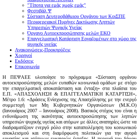
"Τίποτα για εμάς χωρίς εμάς"
Φεστιβάλ Ψ
Σύσταση Δευτεροβάθμιου Οργάνου των ΚοιΣΠΕ
Περιφερειακοί Πυρήνες Δικτύωσης Ληπτών
Υπηρεσιών Ψυχικής Υγείας
Όργανο Αυτοεκπροσώπησης μελών ΕΚΟ
Επαγγελματική Κατάρτιση Εργαζομένων στο χώρο της
ψυχικής υγείας
Ανακοινώσεις-Προκηρύξεις
Χορηγοί
Εκδόσεις
Επικοινωνία
Η ΠΕΨΑΕΕ υλοποίησε το πρόγραμμα «Σύσταση οργάνου
αυτοεκπροσώπησης μελών ευπαθών κοινωνικά ομάδων με στόχο
την επαγγελματική αποκατάσταση και ένταξη» στα πλαίσια του
Ε.Π. «ΑΠΑΣΧΟΛΗΣΗ & ΕΠΑΓΓΕΛΜΑΤΙΚΗ ΚΑΤΑΡΤΙΣΗ»,
Μέτρο 1.6: «Δράσεις Ενίσχυσης της Απασχόλησης με την ενεργό
συμμετοχή των Μη Κυβερνητικών Οργανώσεων (Μ.Κ.Ο)
(Ιανουάριος 2007 – Ιανουάριος 2008). Βασικός στόχος του είναι η
ενδυνάμωση της ικανότητας αυτοεκπροσώπησης των ληπτών
υπηρεσιών ψυχικής υγείας και ατόμων με άλλες αναπηρίες ώστε να
διαδραματίζουν ενεργό ρόλο στην καταπολέμηση του κοινωνικού
αποκλεισμού και στη διαμόρφωση πολιτικών για την αγορά
εργασίας και ισότιμων ευκαιριών ένταξης. Η περιοχή του δήμου