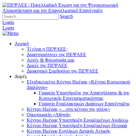
Search
Login
Login
Αρχική
Τί είναι η ΠΕΨΑΕΕ;
Δραστηριότητες της ΠΕΨΑΕΕ
Αρχές & Φιλοσοφία μας
Δομές της ΠΕΨΑΕΕ
Διοικητικό Συμβούλιο της ΠΕΨΑΕΕ
Δομές
Εξειδικευμένο Κέντρο Ημέρας «Κέντρο Κοινωνικού
Διαλόγου»
Γραφείο Υποστήριξης της Απασχόλησης & της
Κοινωνικής Επιχειρηματικότητας
Γραφείο Εναλλακτικών Δράσεων Επανένταξης
Κέντρο Ημέρας «…στο κέντρο της πόλης»
Οικοτροφείο «Αθηνά»
Κέντρο Ημέρας Υποστήριξη Eργαζομένων Αιγάλεω
Κέντρο Ημέρας Υποστήριξη Eργαζομένων Πειραιά
Κεντρο Ημέρας Ενηλίκων Δυτικής Αττικής