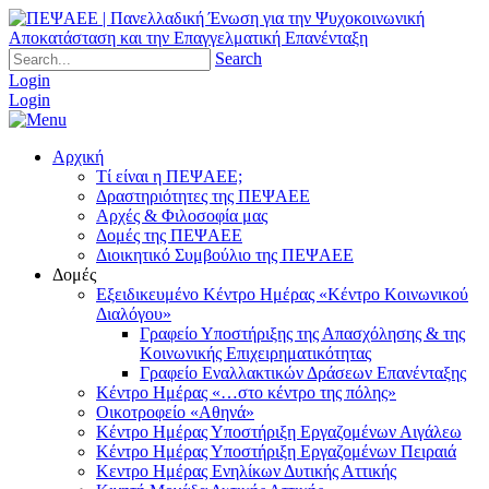
Search
Login
Login
Αρχική
Τί είναι η ΠΕΨΑΕΕ;
Δραστηριότητες της ΠΕΨΑΕΕ
Αρχές & Φιλοσοφία μας
Δομές της ΠΕΨΑΕΕ
Διοικητικό Συμβούλιο της ΠΕΨΑΕΕ
Δομές
Εξειδικευμένο Κέντρο Ημέρας «Κέντρο Κοινωνικού
Διαλόγου»
Γραφείο Υποστήριξης της Απασχόλησης & της
Κοινωνικής Επιχειρηματικότητας
Γραφείο Εναλλακτικών Δράσεων Επανένταξης
Κέντρο Ημέρας «…στο κέντρο της πόλης»
Οικοτροφείο «Αθηνά»
Κέντρο Ημέρας Υποστήριξη Eργαζομένων Αιγάλεω
Κέντρο Ημέρας Υποστήριξη Eργαζομένων Πειραιά
Κεντρο Ημέρας Ενηλίκων Δυτικής Αττικής