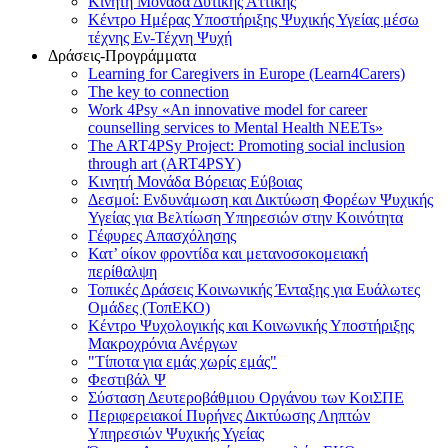
Κινητή Μονάδα Δυτικής Αττικής
Κέντρο Ημέρας Υποστήριξης Ψυχικής Υγείας μέσω
τέχνης Εν-Τέχνη Ψυχή
Δράσεις-Προγράμματα
Learning for Caregivers in Europe (Learn4Carers)
Τhe key to connection
Work 4Psy «An innovative model for career
counselling services to Mental Health NEETs»
The ART4PSy Project: Promoting social inclusion
through art (ART4PSY)
Κινητή Μονάδα Βόρειας Εύβοιας
Δεσμοί: Ενδυνάμωση και Δικτύωση Φορέων Ψυχικής
Υγείας για Βελτίωση Υπηρεσιών στην Κοινότητα
Γέφυρες Απασχόλησης
Κατ’ οίκον φροντίδα και μετανοσοκομειακή
περίθαλψη
Τοπικές Δράσεις Κοινωνικής Ένταξης για Ευάλωτες
Ομάδες (ΤοπΕΚΟ)
Κέντρο Ψυχολογικής και Κοινωνικής Υποστήριξης
Μακροχρόνια Ανέργων
"Τίποτα για εμάς χωρίς εμάς"
Φεστιβάλ Ψ
Σύσταση Δευτεροβάθμιου Οργάνου των ΚοιΣΠΕ
Περιφερειακοί Πυρήνες Δικτύωσης Ληπτών
Υπηρεσιών Ψυχικής Υγείας