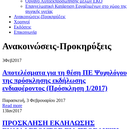
Όργανο Αυτοεκπροσώπησης μελών ΕΚΟ
Επαγγελματική Κατάρτιση Εργαζομένων στο χώρο της
ψυχικής υγείας
Ανακοινώσεις-Προκηρύξεις
Χορηγοί
Εκδόσεις
Επικοινωνία
Ανακοινώσεις-Προκηρύξεις
3
Φεβ
2017
Αποτελέσματα για τη θέση ΠΕ Ψυχολόγου
της πρόσκλησης εκδήλωσης
ενδιαφέροντος (Πρόσκληση 1/2017)
Παρασκευή, 3 Φεβρουαρίου 2017
Read more
13
Ιαν
2017
ΠΡΟΣΚΛΗΣΗ ΕΚΔΗΛΩΣΗΣ