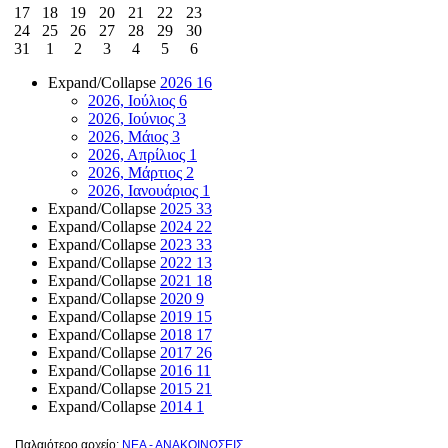
17
18
19
20
21
22
23
24
25
26
27
28
29
30
31
1
2
3
4
5
6
Expand/Collapse
2026
16
2026, Ιούλιος
6
2026, Ιούνιος
3
2026, Μάιος
3
2026, Απρίλιος
1
2026, Μάρτιος
2
2026, Ιανουάριος
1
Expand/Collapse
2025
33
Expand/Collapse
2024
22
Expand/Collapse
2023
33
Expand/Collapse
2022
13
Expand/Collapse
2021
18
Expand/Collapse
2020
9
Expand/Collapse
2019
15
Expand/Collapse
2018
17
Expand/Collapse
2017
26
Expand/Collapse
2016
11
Expand/Collapse
2015
21
Expand/Collapse
2014
1
Παλαιότερο αρχείο:
ΝΕΑ - ΑΝΑΚΟΙΝΩΣΕΙΣ