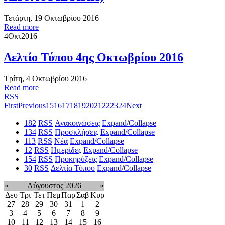
Τετάρτη, 19 Οκτωβρίου 2016
Read more
4
Οκτ
2016
Δελτίο Τύπου 4ης Οκτωβρίου 2016
Τρίτη, 4 Οκτωβρίου 2016
Read more
RSS
First
Previous
15
16
17
18
19
20
21
22
23
24
Next
182
RSS
Ανακοινώσεις
Expand/Collapse
134
RSS
Προσκλήσεις
Expand/Collapse
113
RSS
Νέα
Expand/Collapse
12
RSS
Ημερίδες
Expand/Collapse
154
RSS
Προκηρύξεις
Expand/Collapse
30
RSS
Δελτία Τύπου
Expand/Collapse
«
Αύγουστος 2026
»
Δευ
Τρι
Τετ
Πεμ
Παρ
Σαβ
Κυρ
27
28
29
30
31
1
2
3
4
5
6
7
8
9
10
11
12
13
14
15
16