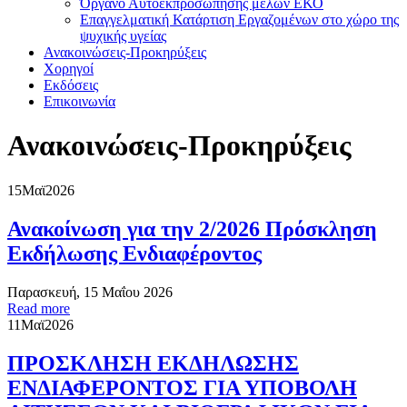
Όργανο Αυτοεκπροσώπησης μελών ΕΚΟ
Επαγγελματική Κατάρτιση Εργαζομένων στο χώρο της
ψυχικής υγείας
Ανακοινώσεις-Προκηρύξεις
Χορηγοί
Εκδόσεις
Επικοινωνία
Ανακοινώσεις-Προκηρύξεις
15
Μαϊ
2026
Ανακοίνωση για την 2/2026 Πρόσκληση
Εκδήλωσης Ενδιαφέροντος
Παρασκευή, 15 Μαΐου 2026
Read more
11
Μαϊ
2026
ΠΡΟΣΚΛΗΣΗ ΕΚΔΗΛΩΣΗΣ
ΕΝΔΙΑΦΕΡΟΝΤΟΣ ΓΙΑ ΥΠΟΒΟΛΗ