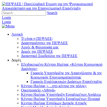
Search
Login
Login
Αρχική
Τί είναι η ΠΕΨΑΕΕ;
Δραστηριότητες της ΠΕΨΑΕΕ
Αρχές & Φιλοσοφία μας
Δομές της ΠΕΨΑΕΕ
Διοικητικό Συμβούλιο της ΠΕΨΑΕΕ
Δομές
Εξειδικευμένο Κέντρο Ημέρας «Κέντρο Κοινωνικού
Διαλόγου»
Γραφείο Υποστήριξης της Απασχόλησης & της
Κοινωνικής Επιχειρηματικότητας
Γραφείο Εναλλακτικών Δράσεων Επανένταξης
Κέντρο Ημέρας «…στο κέντρο της πόλης»
Οικοτροφείο «Αθηνά»
Κέντρο Ημέρας Υποστήριξη Eργαζομένων Αιγάλεω
Κέντρο Ημέρας Υποστήριξη Eργαζομένων Πειραιά
Κεντρο Ημέρας Ενηλίκων Δυτικής Αττικής