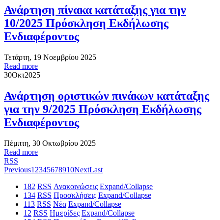
Ανάρτηση πίνακα κατάταξης για την
10/2025 Πρόσκληση Εκδήλωσης
Ενδιαφέροντος
Τετάρτη, 19 Νοεμβρίου 2025
Read more
30
Οκτ
2025
Ανάρτηση οριστικών πινάκων κατάταξης
για την 9/2025 Πρόσκληση Εκδήλωσης
Ενδιαφέροντος
Πέμπτη, 30 Οκτωβρίου 2025
Read more
RSS
Previous
1
2
3
4
5
6
7
8
9
10
Next
Last
182
RSS
Ανακοινώσεις
Expand/Collapse
134
RSS
Προσκλήσεις
Expand/Collapse
113
RSS
Νέα
Expand/Collapse
12
RSS
Ημερίδες
Expand/Collapse