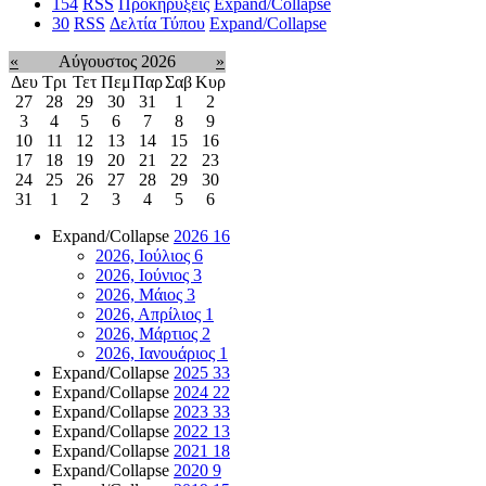
154
RSS
Προκηρύξεις
Expand/Collapse
30
RSS
Δελτία Τύπου
Expand/Collapse
«
Αύγουστος 2026
»
Δευ
Τρι
Τετ
Πεμ
Παρ
Σαβ
Κυρ
27
28
29
30
31
1
2
3
4
5
6
7
8
9
10
11
12
13
14
15
16
17
18
19
20
21
22
23
24
25
26
27
28
29
30
31
1
2
3
4
5
6
Expand/Collapse
2026
16
2026, Ιούλιος
6
2026, Ιούνιος
3
2026, Μάιος
3
2026, Απρίλιος
1
2026, Μάρτιος
2
2026, Ιανουάριος
1
Expand/Collapse
2025
33
Expand/Collapse
2024
22
Expand/Collapse
2023
33
Expand/Collapse
2022
13
Expand/Collapse
2021
18
Expand/Collapse
2020
9