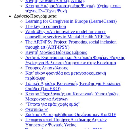
Κινητή Μονάδα Δυτικής Αττικής
Κέντρο Ημέρας Υποστήριξης Ψυχικής Υγείας μέσω
τέχνης Εν-Τέχνη Ψυχή
Δράσεις-Προγράμματα
Learning for Caregivers in Europe (Learn4Carers)
Τhe key to connection
Work 4Psy «An innovative model for career
counselling services to Mental Health NEETs»
The ART4PSy Project: Promoting social inclusion
through art (ART4PSY)
Κινητή Μονάδα Βόρειας Εύβοιας
Δεσμοί: Ενδυνάμωση και Δικτύωση Φορέων Ψυχικής
Υγείας για Βελτίωση Υπηρεσιών στην Κοινότητα
Γέφυρες Απασχόλησης
Κατ’ οίκον φροντίδα και μετανοσοκομειακή
περίθαλψη
Τοπικές Δράσεις Κοινωνικής Ένταξης για Ευάλωτες
Ομάδες (ΤοπΕΚΟ)
Κέντρο Ψυχολογικής και Κοινωνικής Υποστήριξης
Μακροχρόνια Ανέργων
"Τίποτα για εμάς χωρίς εμάς"
Φεστιβάλ Ψ
Σύσταση Δευτεροβάθμιου Οργάνου των ΚοιΣΠΕ
Περιφερειακοί Πυρήνες Δικτύωσης Ληπτών
Υπηρεσιών Ψυχικής Υγείας