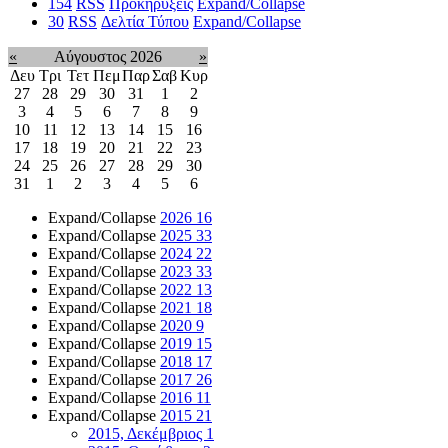
154
RSS
Προκηρύξεις
Expand/Collapse
30
RSS
Δελτία Τύπου
Expand/Collapse
«
Αύγουστος 2026
»
Δευ
Τρι
Τετ
Πεμ
Παρ
Σαβ
Κυρ
27
28
29
30
31
1
2
3
4
5
6
7
8
9
10
11
12
13
14
15
16
17
18
19
20
21
22
23
24
25
26
27
28
29
30
31
1
2
3
4
5
6
Expand/Collapse
2026
16
Expand/Collapse
2025
33
Expand/Collapse
2024
22
Expand/Collapse
2023
33
Expand/Collapse
2022
13
Expand/Collapse
2021
18
Expand/Collapse
2020
9
Expand/Collapse
2019
15
Expand/Collapse
2018
17
Expand/Collapse
2017
26
Expand/Collapse
2016
11
Expand/Collapse
2015
21
2015, Δεκέμβριος
1