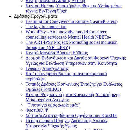
Κινητή Μονάδα Δυτικής Αττικής
Κέντρο Ημέρας Υποστήριξης Ψυχικής Υγείας μέσω
τέχνης Εν-Τέχνη Ψυχή
Δράσεις-Προγράμματα
Learning for Caregivers in Europe (Learn4Carers)
Τhe key to connection
Work 4Psy «An innovative model for career
counselling services to Mental Health NEETs»
The ART4PSy Project: Promoting social inclusion
through art (ART4PSY)
Κινητή Μονάδα Βόρειας Εύβοιας
Δεσμοί: Ενδυνάμωση και Δικτύωση Φορέων Ψυχικής
Υγείας για Βελτίωση Υπηρεσιών στην Κοινότητα
Γέφυρες Απασχόλησης
Κατ’ οίκον φροντίδα και μετανοσοκομειακή
περίθαλψη
Τοπικές Δράσεις Κοινωνικής Ένταξης για Ευάλωτες
Ομάδες (ΤοπΕΚΟ)
Κέντρο Ψυχολογικής και Κοινωνικής Υποστήριξης
Μακροχρόνια Ανέργων
"Τίποτα για εμάς χωρίς εμάς"
Φεστιβάλ Ψ
Σύσταση Δευτεροβάθμιου Οργάνου των ΚοιΣΠΕ
Περιφερειακοί Πυρήνες Δικτύωσης Ληπτών
Υπηρεσιών Ψυχικής Υγείας