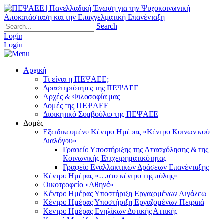
Search
Login
Login
Αρχική
Τί είναι η ΠΕΨΑΕΕ;
Δραστηριότητες της ΠΕΨΑΕΕ
Αρχές & Φιλοσοφία μας
Δομές της ΠΕΨΑΕΕ
Διοικητικό Συμβούλιο της ΠΕΨΑΕΕ
Δομές
Εξειδικευμένο Κέντρο Ημέρας «Κέντρο Κοινωνικού
Διαλόγου»
Γραφείο Υποστήριξης της Απασχόλησης & της
Κοινωνικής Επιχειρηματικότητας
Γραφείο Εναλλακτικών Δράσεων Επανένταξης
Κέντρο Ημέρας «…στο κέντρο της πόλης»
Οικοτροφείο «Αθηνά»
Κέντρο Ημέρας Υποστήριξη Eργαζομένων Αιγάλεω
Κέντρο Ημέρας Υποστήριξη Eργαζομένων Πειραιά
Κεντρο Ημέρας Ενηλίκων Δυτικής Αττικής