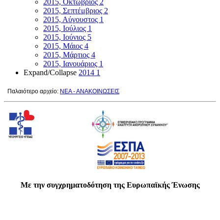
2015, Οκτώβριος
2
2015, Σεπτέμβριος
2
2015, Αύγουστος
1
2015, Ιούλιος
1
2015, Ιούνιος
5
2015, Μάιος
4
2015, Μάρτιος
4
2015, Ιανουάριος
1
Expand/Collapse
2014
1
Παλαιότερο αρχείο:
ΝΕΑ - ΑΝΑΚΟΙΝΩΣΕΙΣ
Με την συγχρηματοδότηση της Ευρωπαϊκής Ένωσης