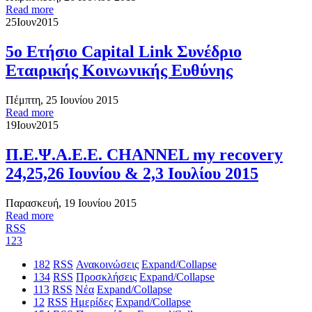
Read more
25
Ιουν
2015
5ο Ετήσιο Capital Link Συνέδριο
Εταιρικής Κοινωνικής Ευθύνης
Πέμπτη, 25 Ιουνίου 2015
Read more
19
Ιουν
2015
Π.Ε.Ψ.Α.Ε.Ε. CHANNEL my recovery
24,25,26 Ιουνίου & 2,3 Ιουλίου 2015
Παρασκευή, 19 Ιουνίου 2015
Read more
RSS
1
2
3
182
RSS
Ανακοινώσεις
Expand/Collapse
134
RSS
Προσκλήσεις
Expand/Collapse
113
RSS
Νέα
Expand/Collapse
12
RSS
Ημερίδες
Expand/Collapse