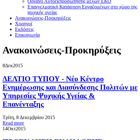
Όργανο Αυτοεκπροσώπησης μελών ΕΚΟ
Επαγγελματική Κατάρτιση Εργαζομένων στο χώρο της
ψυχικής υγείας
Ανακοινώσεις-Προκηρύξεις
Χορηγοί
Εκδόσεις
Επικοινωνία
Ανακοινώσεις-Προκηρύξεις
8
Δεκ
2015
ΔΕΛΤΙΟ ΤΥΠΟΥ - Νέο Κέντρο
Ενημέρωσης και Διασύνδεσης Πολιτών με
Υπηρεσίες Ψυχικής Υγείας &
Επανένταξης
Τρίτη, 8 Δεκεμβρίου 2015
Read more
14
Οκτ
2015