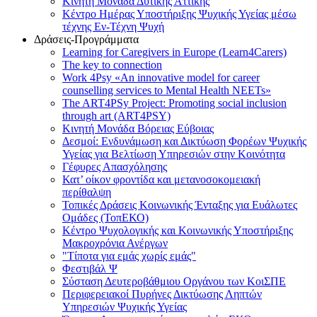
Κινητή Μονάδα Δυτικής Αττικής
Κέντρο Ημέρας Υποστήριξης Ψυχικής Υγείας μέσω
τέχνης Εν-Τέχνη Ψυχή
Δράσεις-Προγράμματα
Learning for Caregivers in Europe (Learn4Carers)
Τhe key to connection
Work 4Psy «An innovative model for career
counselling services to Mental Health NEETs»
The ART4PSy Project: Promoting social inclusion
through art (ART4PSY)
Κινητή Μονάδα Βόρειας Εύβοιας
Δεσμοί: Ενδυνάμωση και Δικτύωση Φορέων Ψυχικής
Υγείας για Βελτίωση Υπηρεσιών στην Κοινότητα
Γέφυρες Απασχόλησης
Κατ’ οίκον φροντίδα και μετανοσοκομειακή
περίθαλψη
Τοπικές Δράσεις Κοινωνικής Ένταξης για Ευάλωτες
Ομάδες (ΤοπΕΚΟ)
Κέντρο Ψυχολογικής και Κοινωνικής Υποστήριξης
Μακροχρόνια Ανέργων
"Τίποτα για εμάς χωρίς εμάς"
Φεστιβάλ Ψ
Σύσταση Δευτεροβάθμιου Οργάνου των ΚοιΣΠΕ
Περιφερειακοί Πυρήνες Δικτύωσης Ληπτών
Υπηρεσιών Ψυχικής Υγείας