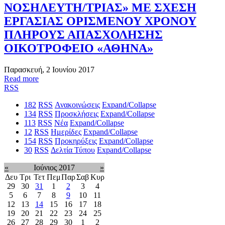
ΝΟΣΗΛΕΥΤΗ/ΤΡΙΑΣ» ΜΕ ΣΧΕΣΗ
ΕΡΓΑΣΙΑΣ ΟΡΙΣΜΕΝΟΥ ΧΡΟΝΟΥ
ΠΛΗΡΟΥΣ ΑΠΑΣΧΟΛΗΣΗΣ
ΟΙΚΟΤΡΟΦΕΙΟ «ΑΘΗΝΑ»
Παρασκευή, 2 Ιουνίου 2017
Read more
RSS
182
RSS
Ανακοινώσεις
Expand/Collapse
134
RSS
Προσκλήσεις
Expand/Collapse
113
RSS
Νέα
Expand/Collapse
12
RSS
Ημερίδες
Expand/Collapse
154
RSS
Προκηρύξεις
Expand/Collapse
30
RSS
Δελτία Τύπου
Expand/Collapse
«
Ιούνιος 2017
»
Δευ
Τρι
Τετ
Πεμ
Παρ
Σαβ
Κυρ
29
30
31
1
2
3
4
5
6
7
8
9
10
11
12
13
14
15
16
17
18
19
20
21
22
23
24
25
26
27
28
29
30
1
2