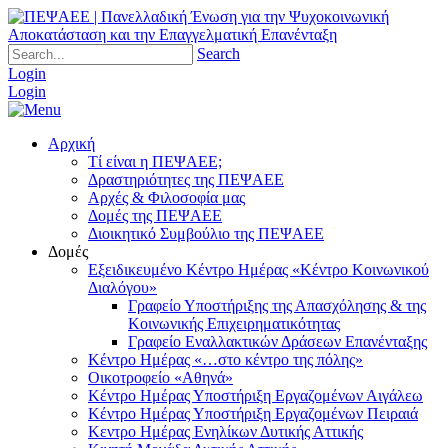
Search
Login
Login
Αρχική
Τί είναι η ΠΕΨΑΕΕ;
Δραστηριότητες της ΠΕΨΑΕΕ
Αρχές & Φιλοσοφία μας
Δομές της ΠΕΨΑΕΕ
Διοικητικό Συμβούλιο της ΠΕΨΑΕΕ
Δομές
Εξειδικευμένο Κέντρο Ημέρας «Κέντρο Κοινωνικού
Διαλόγου»
Γραφείο Υποστήριξης της Απασχόλησης & της
Κοινωνικής Επιχειρηματικότητας
Γραφείο Εναλλακτικών Δράσεων Επανένταξης
Κέντρο Ημέρας «…στο κέντρο της πόλης»
Οικοτροφείο «Αθηνά»
Κέντρο Ημέρας Υποστήριξη Eργαζομένων Αιγάλεω
Κέντρο Ημέρας Υποστήριξη Eργαζομένων Πειραιά
Κεντρο Ημέρας Ενηλίκων Δυτικής Αττικής