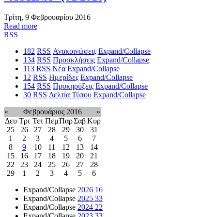
Τρίτη, 9 Φεβρουαρίου 2016
Read more
RSS
182
RSS
Ανακοινώσεις
Expand/Collapse
134
RSS
Προσκλήσεις
Expand/Collapse
113
RSS
Νέα
Expand/Collapse
12
RSS
Ημερίδες
Expand/Collapse
154
RSS
Προκηρύξεις
Expand/Collapse
30
RSS
Δελτία Τύπου
Expand/Collapse
«
Φεβρουάριος 2016
»
Δευ
Τρι
Τετ
Πεμ
Παρ
Σαβ
Κυρ
25
26
27
28
29
30
31
1
2
3
4
5
6
7
8
9
10
11
12
13
14
15
16
17
18
19
20
21
22
23
24
25
26
27
28
29
1
2
3
4
5
6
Expand/Collapse
2026
16
Expand/Collapse
2025
33
Expand/Collapse
2024
22
Expand/Collapse
2023
33