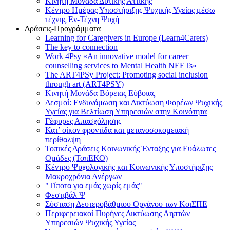
Κινητή Μονάδα Δυτικής Αττικής
Κέντρο Ημέρας Υποστήριξης Ψυχικής Υγείας μέσω
τέχνης Εν-Τέχνη Ψυχή
Δράσεις-Προγράμματα
Learning for Caregivers in Europe (Learn4Carers)
Τhe key to connection
Work 4Psy «An innovative model for career
counselling services to Mental Health NEETs»
The ART4PSy Project: Promoting social inclusion
through art (ART4PSY)
Κινητή Μονάδα Βόρειας Εύβοιας
Δεσμοί: Ενδυνάμωση και Δικτύωση Φορέων Ψυχικής
Υγείας για Βελτίωση Υπηρεσιών στην Κοινότητα
Γέφυρες Απασχόλησης
Κατ’ οίκον φροντίδα και μετανοσοκομειακή
περίθαλψη
Τοπικές Δράσεις Κοινωνικής Ένταξης για Ευάλωτες
Ομάδες (ΤοπΕΚΟ)
Κέντρο Ψυχολογικής και Κοινωνικής Υποστήριξης
Μακροχρόνια Ανέργων
"Τίποτα για εμάς χωρίς εμάς"
Φεστιβάλ Ψ
Σύσταση Δευτεροβάθμιου Οργάνου των ΚοιΣΠΕ
Περιφερειακοί Πυρήνες Δικτύωσης Ληπτών
Υπηρεσιών Ψυχικής Υγείας