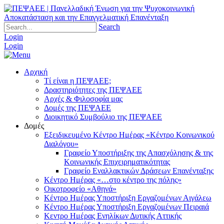
Search
Login
Login
Αρχική
Τί είναι η ΠΕΨΑΕΕ;
Δραστηριότητες της ΠΕΨΑΕΕ
Αρχές & Φιλοσοφία μας
Δομές της ΠΕΨΑΕΕ
Διοικητικό Συμβούλιο της ΠΕΨΑΕΕ
Δομές
Εξειδικευμένο Κέντρο Ημέρας «Κέντρο Κοινωνικού
Διαλόγου»
Γραφείο Υποστήριξης της Απασχόλησης & της
Κοινωνικής Επιχειρηματικότητας
Γραφείο Εναλλακτικών Δράσεων Επανένταξης
Κέντρο Ημέρας «…στο κέντρο της πόλης»
Οικοτροφείο «Αθηνά»
Κέντρο Ημέρας Υποστήριξη Eργαζομένων Αιγάλεω
Κέντρο Ημέρας Υποστήριξη Eργαζομένων Πειραιά
Κεντρο Ημέρας Ενηλίκων Δυτικής Αττικής