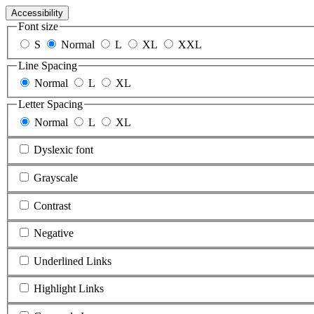
Accessibility
Font size
S
Normal
L
XL
XXL
Line Spacing
Normal
L
XL
Letter Spacing
Normal
L
XL
Dyslexic font
Grayscale
Contrast
Negative
Underlined Links
Highlight Links