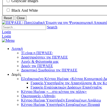
Grayscale Images
Black And White
Reset
Close
Search
Login
Login
Αρχική
Τί είναι η ΠΕΨΑΕΕ;
Δραστηριότητες της ΠΕΨΑΕΕ
Αρχές & Φιλοσοφία μας
Δομές της ΠΕΨΑΕΕ
Διοικητικό Συμβούλιο της ΠΕΨΑΕΕ
Δομές
Εξειδικευμένο Κέντρο Ημέρας «Κέντρο Κοινωνικού Δ
Γραφείο Υποστήριξης της Απασχόλησης & της Κο
Γραφείο Εναλλακτικών Δράσεων Επανένταξης
Κέντρο Ημέρας «…στο κέντρο της πόλης»
Οικοτροφείο «Αθηνά»
Κέντρο Ημέρας Υποστήριξη Eργαζομένων Αιγάλεω
Κέντρο Ημέρας Υποστήριξη Eργαζομένων Πειραιά