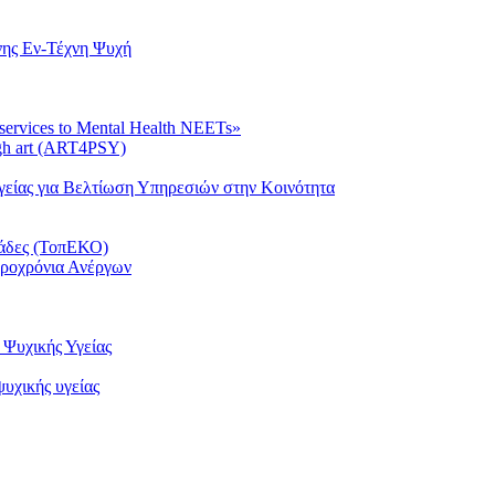
νης Εν-Τέχνη Ψυχή
 services to Mental Health NEETs»
ugh art (ART4PSY)
είας για Βελτίωση Υπηρεσιών στην Κοινότητα
μάδες (ΤοπΕΚΟ)
κροχρόνια Ανέργων
Ψυχικής Υγείας
υχικής υγείας