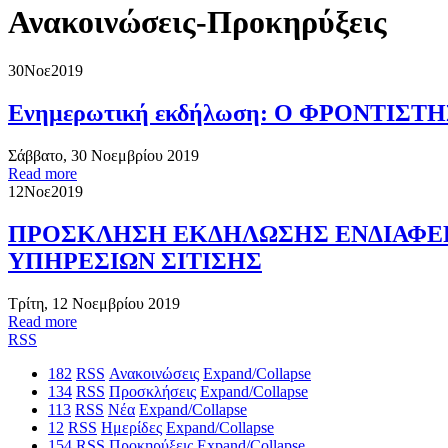
Ανακοινώσεις-Προκηρύξεις
30
Νοε
2019
Ενημερωτική εκδήλωση: Ο ΦΡΟΝΤΙΣ
Σάββατο, 30 Νοεμβρίου 2019
Read more
12
Νοε
2019
ΠΡΟΣΚΛΗΣΗ ΕΚΔΗΛΩΣΗΣ ΕΝΔΙΑΦΕΡΟ
ΥΠΗΡΕΣΙΩΝ ΣΙΤΙΣΗΣ
Τρίτη, 12 Νοεμβρίου 2019
Read more
RSS
182
RSS
Ανακοινώσεις
Expand/Collapse
134
RSS
Προσκλήσεις
Expand/Collapse
113
RSS
Νέα
Expand/Collapse
12
RSS
Ημερίδες
Expand/Collapse
154
RSS
Προκηρύξεις
Expand/Collapse