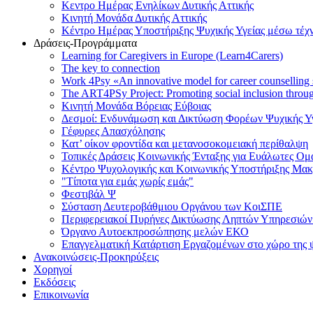
Κεντρο Ημέρας Ενηλίκων Δυτικής Αττικής
Κινητή Μονάδα Δυτικής Αττικής
Κέντρο Ημέρας Υποστήριξης Ψυχικής Υγείας μέσω τέχ
Δράσεις-Προγράμματα
Learning for Caregivers in Europe (Learn4Carers)
Τhe key to connection
Work 4Psy «An innovative model for career counselling
The ART4PSy Project: Promoting social inclusion thro
Κινητή Μονάδα Βόρειας Εύβοιας
Δεσμοί: Ενδυνάμωση και Δικτύωση Φορέων Ψυχικής Υγ
Γέφυρες Απασχόλησης
Κατ’ οίκον φροντίδα και μετανοσοκομειακή περίθαλψη
Τοπικές Δράσεις Κοινωνικής Ένταξης για Ευάλωτες Ο
Κέντρο Ψυχολογικής και Κοινωνικής Υποστήριξης Μα
"Τίποτα για εμάς χωρίς εμάς"
Φεστιβάλ Ψ
Σύσταση Δευτεροβάθμιου Οργάνου των ΚοιΣΠΕ
Περιφερειακοί Πυρήνες Δικτύωσης Ληπτών Υπηρεσιών 
Όργανο Αυτοεκπροσώπησης μελών ΕΚΟ
Επαγγελματική Κατάρτιση Εργαζομένων στο χώρο της ψ
Ανακοινώσεις-Προκηρύξεις
Χορηγοί
Εκδόσεις
Επικοινωνία