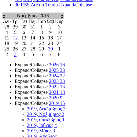
30
RSS
Δελτία Τύπου
Expand/Collapse
«
Νοέμβριος 2019
»
Δευ
Τρι
Τετ
Πεμ
Παρ
Σαβ
Κυρ
28
29
30
31
1
2
3
4
5
6
7
8
9
10
11
12
13
14
15
16
17
18
19
20
21
22
23
24
25
26
27
28
29
30
1
2
3
4
5
6
7
8
Expand/Collapse
2026
16
Expand/Collapse
2025
33
Expand/Collapse
2024
22
Expand/Collapse
2023
33
Expand/Collapse
2022
13
Expand/Collapse
2021
18
Expand/Collapse
2020
9
Expand/Collapse
2019
15
2019, Δεκέμβριος
2
2019, Νοέμβριος
2
2019, Οκτώβριος
1
2019, Ιούνιος
4
2019, Μάιος
3
2019, Απρίλιος
1