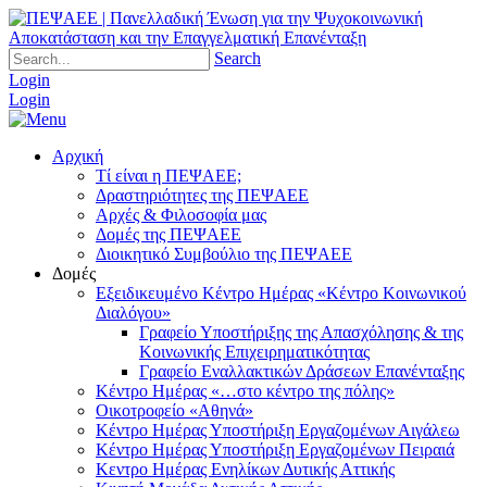
Search
Login
Login
Αρχική
Τί είναι η ΠΕΨΑΕΕ;
Δραστηριότητες της ΠΕΨΑΕΕ
Αρχές & Φιλοσοφία μας
Δομές της ΠΕΨΑΕΕ
Διοικητικό Συμβούλιο της ΠΕΨΑΕΕ
Δομές
Εξειδικευμένο Κέντρο Ημέρας «Κέντρο Κοινωνικού
Διαλόγου»
Γραφείο Υποστήριξης της Απασχόλησης & της
Κοινωνικής Επιχειρηματικότητας
Γραφείο Εναλλακτικών Δράσεων Επανένταξης
Κέντρο Ημέρας «…στο κέντρο της πόλης»
Οικοτροφείο «Αθηνά»
Κέντρο Ημέρας Υποστήριξη Eργαζομένων Αιγάλεω
Κέντρο Ημέρας Υποστήριξη Eργαζομένων Πειραιά
Κεντρο Ημέρας Ενηλίκων Δυτικής Αττικής