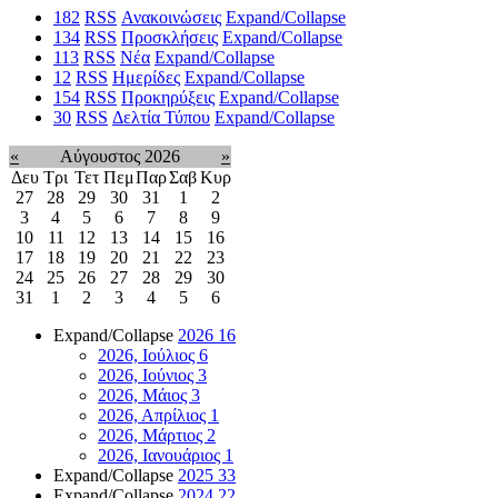
182
RSS
Ανακοινώσεις
Expand/Collapse
134
RSS
Προσκλήσεις
Expand/Collapse
113
RSS
Νέα
Expand/Collapse
12
RSS
Ημερίδες
Expand/Collapse
154
RSS
Προκηρύξεις
Expand/Collapse
30
RSS
Δελτία Τύπου
Expand/Collapse
«
Αύγουστος 2026
»
Δευ
Τρι
Τετ
Πεμ
Παρ
Σαβ
Κυρ
27
28
29
30
31
1
2
3
4
5
6
7
8
9
10
11
12
13
14
15
16
17
18
19
20
21
22
23
24
25
26
27
28
29
30
31
1
2
3
4
5
6
Expand/Collapse
2026
16
2026, Ιούλιος
6
2026, Ιούνιος
3
2026, Μάιος
3
2026, Απρίλιος
1
2026, Μάρτιος
2
2026, Ιανουάριος
1
Expand/Collapse
2025
33
Expand/Collapse
2024
22