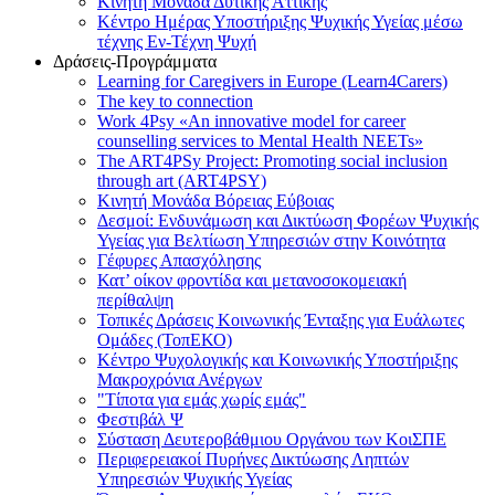
Κινητή Μονάδα Δυτικής Αττικής
Κέντρο Ημέρας Υποστήριξης Ψυχικής Υγείας μέσω
τέχνης Εν-Τέχνη Ψυχή
Δράσεις-Προγράμματα
Learning for Caregivers in Europe (Learn4Carers)
Τhe key to connection
Work 4Psy «An innovative model for career
counselling services to Mental Health NEETs»
The ART4PSy Project: Promoting social inclusion
through art (ART4PSY)
Κινητή Μονάδα Βόρειας Εύβοιας
Δεσμοί: Ενδυνάμωση και Δικτύωση Φορέων Ψυχικής
Υγείας για Βελτίωση Υπηρεσιών στην Κοινότητα
Γέφυρες Απασχόλησης
Κατ’ οίκον φροντίδα και μετανοσοκομειακή
περίθαλψη
Τοπικές Δράσεις Κοινωνικής Ένταξης για Ευάλωτες
Ομάδες (ΤοπΕΚΟ)
Κέντρο Ψυχολογικής και Κοινωνικής Υποστήριξης
Μακροχρόνια Ανέργων
"Τίποτα για εμάς χωρίς εμάς"
Φεστιβάλ Ψ
Σύσταση Δευτεροβάθμιου Οργάνου των ΚοιΣΠΕ
Περιφερειακοί Πυρήνες Δικτύωσης Ληπτών
Υπηρεσιών Ψυχικής Υγείας