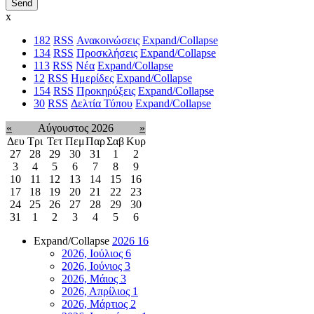
x
182
RSS
Ανακοινώσεις
Expand/Collapse
134
RSS
Προσκλήσεις
Expand/Collapse
113
RSS
Νέα
Expand/Collapse
12
RSS
Ημερίδες
Expand/Collapse
154
RSS
Προκηρύξεις
Expand/Collapse
30
RSS
Δελτία Τύπου
Expand/Collapse
«
Αύγουστος 2026
»
Δευ
Τρι
Τετ
Πεμ
Παρ
Σαβ
Κυρ
27
28
29
30
31
1
2
3
4
5
6
7
8
9
10
11
12
13
14
15
16
17
18
19
20
21
22
23
24
25
26
27
28
29
30
31
1
2
3
4
5
6
Expand/Collapse
2026
16
2026, Ιούλιος
6
2026, Ιούνιος
3
2026, Μάιος
3
2026, Απρίλιος
1
2026, Μάρτιος
2