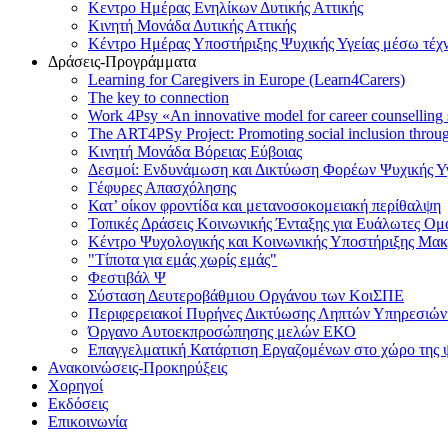
Κεντρο Ημέρας Ενηλίκων Δυτικής Αττικής
Κινητή Μονάδα Δυτικής Αττικής
Κέντρο Ημέρας Υποστήριξης Ψυχικής Υγείας μέσω τέχ
Δράσεις-Προγράμματα
Learning for Caregivers in Europe (Learn4Carers)
Τhe key to connection
Work 4Psy «An innovative model for career counselling
The ART4PSy Project: Promoting social inclusion thro
Κινητή Μονάδα Βόρειας Εύβοιας
Δεσμοί: Ενδυνάμωση και Δικτύωση Φορέων Ψυχικής Υγ
Γέφυρες Απασχόλησης
Κατ’ οίκον φροντίδα και μετανοσοκομειακή περίθαλψη
Τοπικές Δράσεις Κοινωνικής Ένταξης για Ευάλωτες Ο
Κέντρο Ψυχολογικής και Κοινωνικής Υποστήριξης Μα
"Τίποτα για εμάς χωρίς εμάς"
Φεστιβάλ Ψ
Σύσταση Δευτεροβάθμιου Οργάνου των ΚοιΣΠΕ
Περιφερειακοί Πυρήνες Δικτύωσης Ληπτών Υπηρεσιών 
Όργανο Αυτοεκπροσώπησης μελών ΕΚΟ
Επαγγελματική Κατάρτιση Εργαζομένων στο χώρο της ψ
Ανακοινώσεις-Προκηρύξεις
Χορηγοί
Εκδόσεις
Επικοινωνία