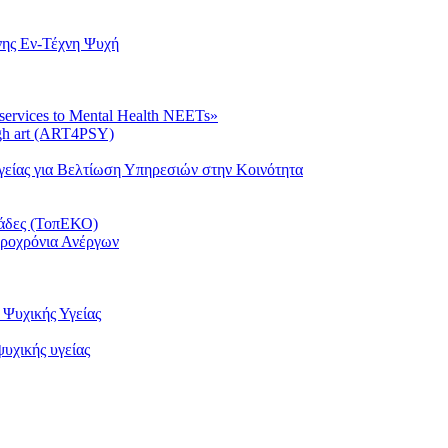
νης Εν-Τέχνη Ψυχή
 services to Mental Health NEETs»
ugh art (ART4PSY)
είας για Βελτίωση Υπηρεσιών στην Κοινότητα
μάδες (ΤοπΕΚΟ)
κροχρόνια Ανέργων
Ψυχικής Υγείας
υχικής υγείας