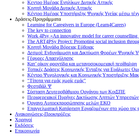
Κεντρο Ημέρας Ενηλίκων Δυτικής Αττικής
Κινητή Μονάδα Δυτικής Αττικής
Κέντρο Ημέρας Υποστήριξης Ψυχικής Υγείας μέσω τέχ
Δράσεις-Προγράμματα
Learning for Caregivers in Europe (Learn4Carers)
Τhe key to connection
Work 4Psy «An innovative model for career counselling
The ART4PSy Project: Promoting social inclusion thro
Κινητή Μονάδα Βόρειας Εύβοιας
Δεσμοί: Ενδυνάμωση και Δικτύωση Φορέων Ψυχικής Υγ
Γέφυρες Απασχόλησης
Κατ’ οίκον φροντίδα και μετανοσοκομειακή περίθαλψη
Τοπικές Δράσεις Κοινωνικής Ένταξης για Ευάλωτες Ο
Κέντρο Ψυχολογικής και Κοινωνικής Υποστήριξης Μα
"Τίποτα για εμάς χωρίς εμάς"
Φεστιβάλ Ψ
Σύσταση Δευτεροβάθμιου Οργάνου των ΚοιΣΠΕ
Περιφερειακοί Πυρήνες Δικτύωσης Ληπτών Υπηρεσιών 
Όργανο Αυτοεκπροσώπησης μελών ΕΚΟ
Επαγγελματική Κατάρτιση Εργαζομένων στο χώρο της ψ
Ανακοινώσεις-Προκηρύξεις
Χορηγοί
Εκδόσεις
Επικοινωνία