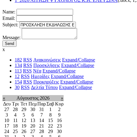
1_2026 ΑΙΤΗΣΗ ΨΥΧΟΛΟΓΟΣ Κ.Η. ΕΛΕΥΣΙΝΑ
(
.docx,
1
Name:
Email:
Subject:
Message:
x
182
RSS
Ανακοινώσεις
Expand/Collapse
134
RSS
Προσκλήσεις
Expand/Collapse
113
RSS
Νέα
Expand/Collapse
12
RSS
Ημερίδες
Expand/Collapse
154
RSS
Προκηρύξεις
Expand/Collapse
30
RSS
Δελτία Τύπου
Expand/Collapse
«
Αύγουστος 2026
»
Δευ
Τρι
Τετ
Πεμ
Παρ
Σαβ
Κυρ
27
28
29
30
31
1
2
3
4
5
6
7
8
9
10
11
12
13
14
15
16
17
18
19
20
21
22
23
24
25
26
27
28
29
30
31
1
2
3
4
5
6