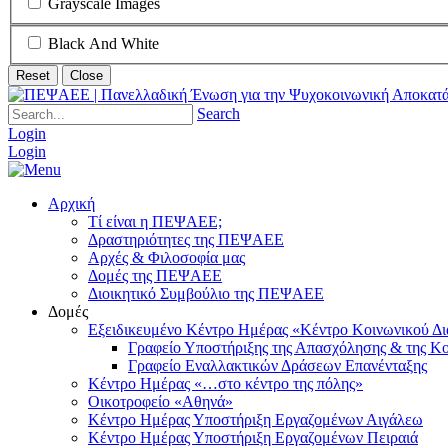
Grayscale Images
Black And White
Reset
Close
Search
Login
Login
Αρχική
Τί είναι η ΠΕΨΑΕΕ;
Δραστηριότητες της ΠΕΨΑΕΕ
Αρχές & Φιλοσοφία μας
Δομές της ΠΕΨΑΕΕ
Διοικητικό Συμβούλιο της ΠΕΨΑΕΕ
Δομές
Εξειδικευμένο Κέντρο Ημέρας «Κέντρο Κοινωνικού Δ
Γραφείο Υποστήριξης της Απασχόλησης & της Κο
Γραφείο Εναλλακτικών Δράσεων Επανένταξης
Κέντρο Ημέρας «…στο κέντρο της πόλης»
Οικοτροφείο «Αθηνά»
Κέντρο Ημέρας Υποστήριξη Eργαζομένων Αιγάλεω
Κέντρο Ημέρας Υποστήριξη Eργαζομένων Πειραιά