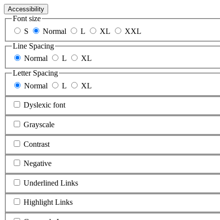
Accessibility
Font size
S
Normal
L
XL
XXL
Line Spacing
Normal
L
XL
Letter Spacing
Normal
L
XL
Dyslexic font
Grayscale
Contrast
Negative
Underlined Links
Highlight Links