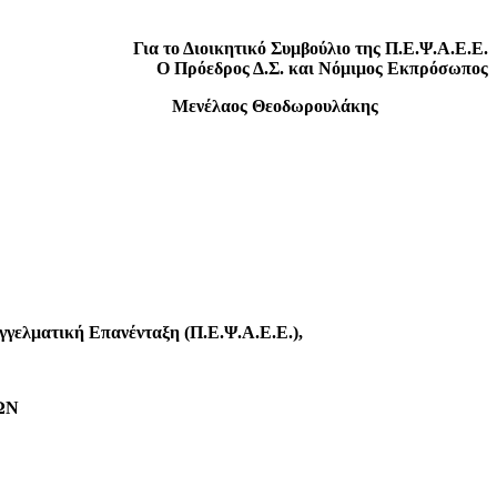
Για το Διοικητικό Συμβούλιο της Π.Ε.Ψ.Α.Ε.Ε.
Ο Πρόεδρος Δ.Σ. και Νόμιμος Εκπρόσωπος
ουλάκης
γελματική Επανένταξη (Π.Ε.Ψ.Α.Ε.Ε.),
ΩΝ