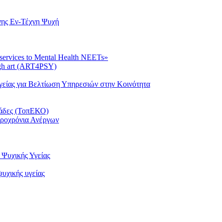
νης Εν-Τέχνη Ψυχή
 services to Mental Health NEETs»
ugh art (ART4PSY)
είας για Βελτίωση Υπηρεσιών στην Κοινότητα
μάδες (ΤοπΕΚΟ)
κροχρόνια Ανέργων
Ψυχικής Υγείας
υχικής υγείας