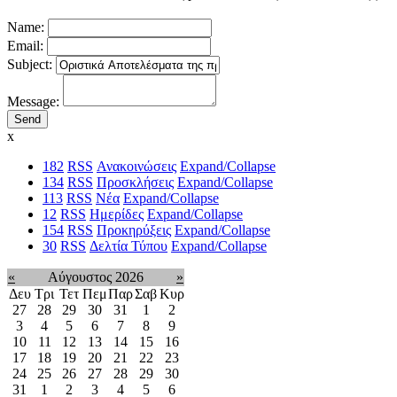
Name:
Email:
Subject:
Message:
x
182
RSS
Ανακοινώσεις
Expand/Collapse
134
RSS
Προσκλήσεις
Expand/Collapse
113
RSS
Νέα
Expand/Collapse
12
RSS
Ημερίδες
Expand/Collapse
154
RSS
Προκηρύξεις
Expand/Collapse
30
RSS
Δελτία Τύπου
Expand/Collapse
«
Αύγουστος 2026
»
Δευ
Τρι
Τετ
Πεμ
Παρ
Σαβ
Κυρ
27
28
29
30
31
1
2
3
4
5
6
7
8
9
10
11
12
13
14
15
16
17
18
19
20
21
22
23
24
25
26
27
28
29
30
31
1
2
3
4
5
6