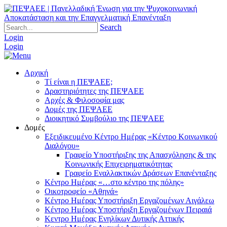
Search
Login
Login
Αρχική
Τί είναι η ΠΕΨΑΕΕ;
Δραστηριότητες της ΠΕΨΑΕΕ
Αρχές & Φιλοσοφία μας
Δομές της ΠΕΨΑΕΕ
Διοικητικό Συμβούλιο της ΠΕΨΑΕΕ
Δομές
Εξειδικευμένο Κέντρο Ημέρας «Κέντρο Κοινωνικού
Διαλόγου»
Γραφείο Υποστήριξης της Απασχόλησης & της
Κοινωνικής Επιχειρηματικότητας
Γραφείο Εναλλακτικών Δράσεων Επανένταξης
Κέντρο Ημέρας «…στο κέντρο της πόλης»
Οικοτροφείο «Αθηνά»
Κέντρο Ημέρας Υποστήριξη Eργαζομένων Αιγάλεω
Κέντρο Ημέρας Υποστήριξη Eργαζομένων Πειραιά
Κεντρο Ημέρας Ενηλίκων Δυτικής Αττικής