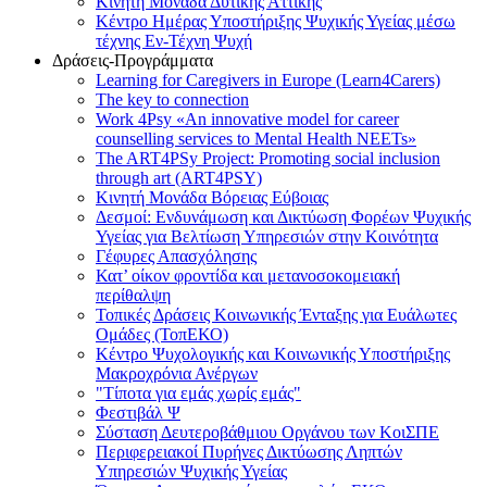
Κινητή Μονάδα Δυτικής Αττικής
Κέντρο Ημέρας Υποστήριξης Ψυχικής Υγείας μέσω
τέχνης Εν-Τέχνη Ψυχή
Δράσεις-Προγράμματα
Learning for Caregivers in Europe (Learn4Carers)
Τhe key to connection
Work 4Psy «An innovative model for career
counselling services to Mental Health NEETs»
The ART4PSy Project: Promoting social inclusion
through art (ART4PSY)
Κινητή Μονάδα Βόρειας Εύβοιας
Δεσμοί: Ενδυνάμωση και Δικτύωση Φορέων Ψυχικής
Υγείας για Βελτίωση Υπηρεσιών στην Κοινότητα
Γέφυρες Απασχόλησης
Κατ’ οίκον φροντίδα και μετανοσοκομειακή
περίθαλψη
Τοπικές Δράσεις Κοινωνικής Ένταξης για Ευάλωτες
Ομάδες (ΤοπΕΚΟ)
Κέντρο Ψυχολογικής και Κοινωνικής Υποστήριξης
Μακροχρόνια Ανέργων
"Τίποτα για εμάς χωρίς εμάς"
Φεστιβάλ Ψ
Σύσταση Δευτεροβάθμιου Οργάνου των ΚοιΣΠΕ
Περιφερειακοί Πυρήνες Δικτύωσης Ληπτών
Υπηρεσιών Ψυχικής Υγείας